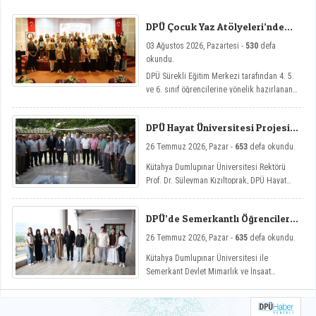
ulaşılması amacıyla görev değişim törenleri
düzenlendi.
DPÜ Çocuk Yaz Atölyeleri’nde
Dersler Başladı
03 Ağustos 2026, Pazartesi -
530
defa
okundu.
DPÜ Sürekli Eğitim Merkezi tarafından 4. 5.
ve 6. sınıf öğrencilerine yönelik hazırlanan
ve çocukların yaz tatillerini hem eğlenceli
hem de nitelikli gelişim atölyeleriyle
DPÜ Hayat Üniversitesi Projesi
değerlendirmelerini amaçlayan DPÜ Çocuk
Hisarcık’ta
Yaz Atölyeleri programı, düzenlenen açılış
26 Temmuz 2026, Pazar -
653
defa okundu.
töreniyle eğitimlerine başladı.
Kütahya Dumlupınar Üniversitesi Rektörü
Prof. Dr. Süleyman Kızıltoprak, DPÜ Hayat
Üniversitesi projesi kapsamında Hisarcık’ın
Hasanlar köyünde düzenlenen etkinliğe
DPÜ’de Semerkantlı Öğrencilere
katılarak vatandaşlarla buluştu.
Yaz Okulu
26 Temmuz 2026, Pazar -
635
defa okundu.
Kütahya Dumlupınar Üniversitesi ile
Semerkant Devlet Mimarlık ve İnşaat
Mühendisliği Üniversitesi arasında hayata
geçirilen iş birliği kapsamında misafir
öğrenciler yaz okulunda ağırlanıyor.