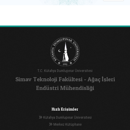
T.C. Kütahya Dumlupınar Üniversitesi
Simav Teknoloji Fakültesi - Ağaç İşleri
Endüstri Mühendisliği
Hızlı Erişimler
Kütahya Dumlupınar Üniversitesi
Merkez Kütüphane