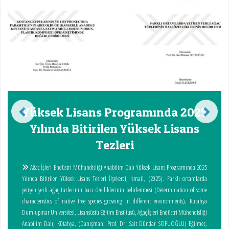
Yüksek Lisans Programında 2025
Yılında Bitirilen Yüksek Lisans
Tezleri
Ağaç İşleri Endüstri Mühandisliği Anabilim Dalı Yüksek Lisans Programında 2025
Yılında Bitirilen Yüksek Lisans Tezleri İlşekerci, İsmail, (2025). Farklı ortamlarda
yetişen yerli ağaç türlerinin bazı özelliklerinin belirlenmesi (Determination of some
characteristics of native tree species growing in different environments), Kütahya
Dumlupınar Üniversitesi, Lisansüstü Eğitim Enstitüsü, Ağaç İşleri Endüstri Mühendisliği
Anabilim Dalı, Kütahya, (Danışman: Prof. Dr. Sait Dündar SOFUOĞLU) Eğilmez,