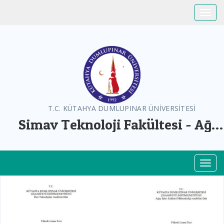
Toggle
T.C. KÜTAHYA DUMLUPINAR ÜNİVERSİTESİ
Simav Teknoloji Fakültesi - Ağa
İşleri Endüstri Mühendisliği
Toggl
Previous
Next