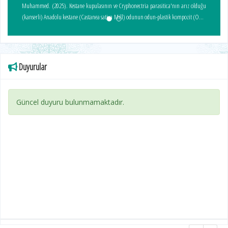
Muhammed. (2025). Kestane kupulasının ve Cryphonectria parasitica'nın arız olduğu
(kanserli) Anadolu kestane (Castanea sativa Mill) odunun odun-plastik kompozit (OPK)
üretiminde değerlendirilmesi Utilization of chestnut cupula and Anatolian chestnut
(cancerous) (Castanea sativa Mill.) wood attacked by the Cryphonectria parasitica in
wood-plastic composite (WPC) manufacturing Kütahya Dumlupınar Üniversitesi,
Lisansüstü Eğitim Enstitüsü, Ağaç İşleri Endüstri Mühendisliği Anabilim Dalı, Kütahya,
Duyurular
(Danışman: Dr. Öğr. Üyesi Hüseyin YEŞİL, Ortak Danışman: Doç. Dr. İbrahim Halil
BAŞBOĞA)
Güncel duyuru bulunmamaktadır.