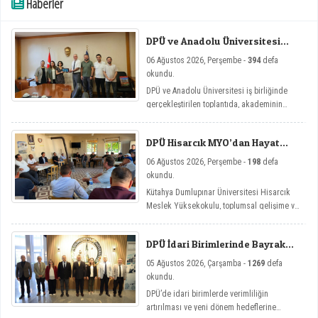
Haberler
DPÜ ve Anadolu Üniversitesi
Arasında Mikro Yeterlilik
06 Ağustos 2026, Perşembe -
394
defa
Toplantısı
okundu.
DPÜ ve Anadolu Üniversitesi iş birliğinde
gerçekleştirilen toplantıda, akademinin
yenilikçi eğitim modellerine yönelik mikro
yeterlilik çalışmaları ele alındı.
DPÜ Hisarcık MYO’dan Hayat
Üniversitesi Etkinlikleri
06 Ağustos 2026, Perşembe -
198
defa
okundu.
Kütahya Dumlupınar Üniversitesi Hisarcık
Meslek Yüksekokulu, toplumsal gelişime ve
bireysel farkındalığa katkı sağlamayı
amaçlayan Hayat Üniversitesi: Eğitici
DPÜ İdari Birimlerinde Bayrak
Sohbetler etkinlik serisi kapsamında dört
Değişimi
önemli söyleşiye imza attı.
05 Ağustos 2026, Çarşamba -
1269
defa
okundu.
DPÜ’de idari birimlerde verimliliğin
artırılması ve yeni dönem hedeflerine